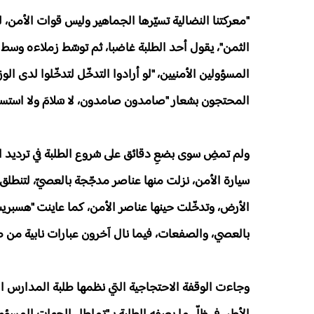
"معركتنا النضالية تسيّرها الجماهير وليس قوات الأمن،
الثمن"، يقول أحد الطلبة غاضبا، ثم توسّط زملاءه وسط 
المسؤولين الأمنيين، "لو أرادوا التدخّل لتدخّلوا لدى الو
المحتجون بشعار "صامدون صامدون، لا سَلامَ ولا استسل
ولم تمضِ سوى بضعِ دقائق على شروع الطلبة في ترديد ا
سيارة الأمن، نزلت منها عناصر مدجّجة بالعصيّ، لتنطلق
الأرض، وتدخّلت حينها عناصر الأمن، كما عاينت "هسبريس"
بالعصي، والصفعات، فيما نال آخرون عبارات نابية من 
وجاءت الوقفة الاحتجاجية التي نظمها طلبة المدارس العل