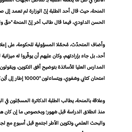
الأطر، في ظلّ ما يصفه الطلبة بـ"تماطل الجهات المسؤ
المنحة، حيث قال أحد الطلبة إنّ الوزارة لم تعمد إلى صر
الحسن الداودي، فيما قال طالب آخر إنّ المنحة "حقّ و
أحد، بل جاء بإرادتهم، وكان عليهم أن يوفّروا له ميزاني
المدارس العليا للأساتذة بتوضيح أفق التكوين، ويقولون إ
امتحان كتابي وشفوي، ويتساءلون "10000 إطار إلى أيْن؟".
وعلاقة بالمنحة، يطالب الطلبة الدكاترة المسجّلون في ا
منذ انطلاق الدراسة قبل شهور؛ وبخصوص ما إن كان هناك ح
والبحث العلمي وتكوين الأطر اجتمع قبل أسبوع مع لجن