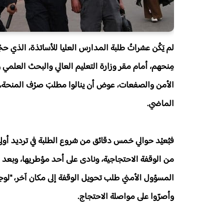
لم يَكُن عشراتُ طلبة المدارس العليا للأساتذة، الذي 
مِنحهم، أمام مقر وزارة التعليم العالي والبحث العلمي 
الأمن والصفعات، عوض أن ينالوا مطلبَ صرْف المنحة، ا
الماضي.
فبُعيْد حوالي خمس دقائق من شروع الطلبة في ترديد أول
من الوقفة الاحتجاجية، ونادى على أحد مؤطريها، وبعد د
المسؤول الأمني طلب تحويل الوقفة إلى مكان آخر، "لوج
وأصرّوا على مواصلة الاحتجاج.