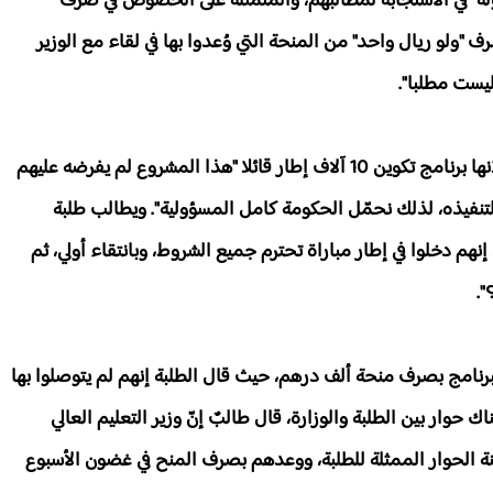
ولة" في الاستجابة لمطالبهم، والمتمثلة على الخصوص في صرف
ف "ولو ريال واحد" من المنحة التي وُعدوا بها في لقاء مع الوزير
ليست مطلبا".
وأضاف المتحدّث، مُحمّلا المسؤولية للحكومة، على إعلانها برنامج تكوين 10 آلاف إطار قائلا "هذا المشروع لم يفرضه عليهم
ة لتنفيذه، لذلك نحمّل الحكومة كامل المسؤولية". ويطالب طلبة
نهم دخلوا في إطار مباراة تحترم جميع الشروط، وبانتقاء أولي، ثم
لبرنامج بصرف منحة ألف درهم، حيث قال الطلبة إنهم لم يتوصلوا بها
وار بين الطلبة والوزارة، قال طالبٌ إنّ وزير التعليم العالي
ة الحوار الممثلة للطلبة، ووعدهم بصرف المنح في غضون الأسبوع