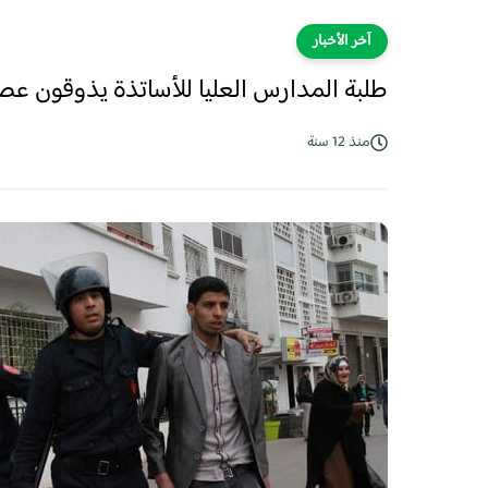
آخر الأخبار
طلبة المدارس العليا للأساتذة يذوقون عص
منذ 12 سنة