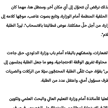
 لذلك نرفض أن نتحوّل إلى أي مكان آخر، وسنظل هنا، مهما كان
الحلقية المنظمة أمام الوزارة، وتابع بصوت غاضب، موجّها كلامه إلى
زارة، من أجل حلّ مشكلتنا، عوض مُطالبتنا بالانسحاب"، ليردّ الطلبة
ام".
لشعارات، وتمسّكهم بالبقاء أمام باب وزارة الداودي، حتى جاءت
 محاولة تفريق الوقفة الاحتجاجية، وهو ما جعل الطلبة يجلسون إلى
 بقوّة، حيث تلقّى الطلبة المحتجّون سيْلا من الركلات والضربات
طرف مسؤول أمني، واعتقل عدد من الطلبة.
يا للأساتذة أمام وزارة التعليم العالي والبحث العلمي وتكوين