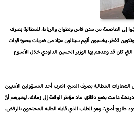
حجّوا إلى العاصمة من مدن فاس وتطوان والرباط، للمطالبة بصرف
وتكوين الأطر، يحْسبون أنّهم سينالون سيْلا من ضربات عِصيّ قوات
لتي كان قد وعدهم بها الوزير الحسين الداودي خلال الأسبوع
ى الشعارات المطالبة بصرف المنح، اقترب أحد المسؤولين الأمنيين
ردشة دامت بضع دقائق، عاد مؤطر الوقفة إلى زملائه، ليخبرهم أنّ
ود طارئ أمني"، وهو الطلب الذي قابله الطلبة المحتجون بالرفض،