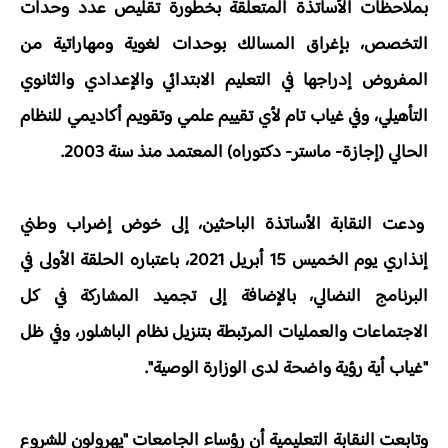
بملاحظات الأساتذة المتعلقة بخطورة تقليص عدد وحدات
التخصص، بإغراق المسالك بوحدات لغوية ومهاراتية من
المفروض إدراجها في التعليم الابتدائي والإعدادي والثانوي
التأهيلي، وفي غياب تام لأي تقييم علمي وتقويم أكاديمي للنظام
الحالي (إجازة- ماستر- دكتوراه) المعتمد منذ سنة 2003.
ودعت النقابة الأساتذة الباحثين، إلى خوض إضراب وطني
إنذاري يوم الخميس 15 أبريل 2021، باعتباره الحلقة الأولى في
البرنامج النضالي، بالإضافة إلى تجميد المشاركة في كل
الاجتماعات والعمليات المرتبطة بتنزيل نظام الباشلور، وفي ظل
"غياب أية رؤية واضحة لدى الوزارة الوصية".
وتابعت النقابة التعليمية أن رؤساء الجامعات "يهرولون للشروع