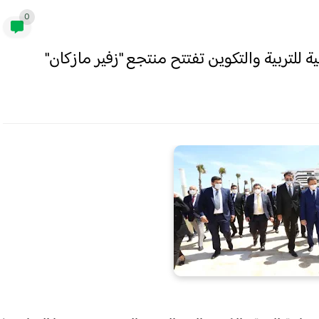
0
لتربية والتكوين تفتتح منتجع "زفير مازكان"