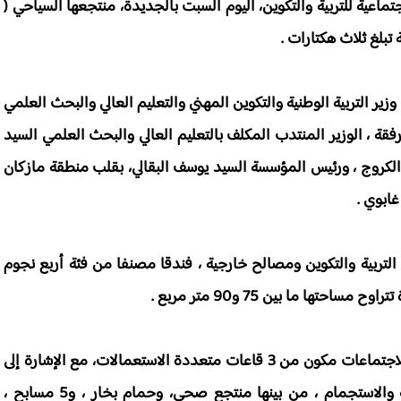
ية للتربية والتكوين، اليوم السبت بالجديدة، منتجعها السياحي (
تبلغ ثلاث هكتارات .
زير التربية الوطنية والتكوين المهني والتعليم العالي والبحث العلمي
قة ، الوزير المنتدب المكلف بالتعليم العالي والبحث العلمي السيد
لكروج ، ورئيس المؤسسة السيد يوسف البقالي، بقلب منطقة مازكان
ابوي .
التربية والتكوين ومصالح خارجية ، فندقا مصنفا من فئة أربع نجوم
كما يشتمل هذا المنتجع على قاعة للحفلات ، وفضاء للاجتماعات مكون من 3 قاعات متعددة الاستعمالات، مع الإشارة إلى
أن المنتجع يوفر العديد من المرافق الخاصة بالراحة والاستجمام ، من بينها منتجع صحي، وحمام بخار ، و5 مسابح ،