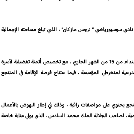
نادي سوسيورياضي ” نرجس مازكان” ، الذي تبلغ مساحته الإجمالية
ويرتقب أن يشرع المنتجع رسميا في استقبال الزوار ، ابتداء من 15 من الشهر الجاري ، مع تخصيص أثمنة تفضيلية لأسرة
درسية لمنخرطي المؤسسة ، فيما ستتاح فرصة الإقامة في المنتجع
نتجع يحتوي على مواصفات راقية ، وذلك في إطار النهوض بالأعمال
امية ، لصاحب الجلالة الملك محمد السادس ، الذي يولي عناية خاصة