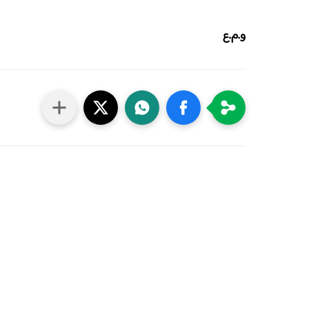
و.م.ع