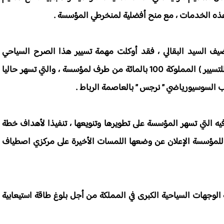
هذه الخدمات ، مع منح أفضلية لمنخرطي المؤسسة .
ف السيد البقالي ، فقد أوكلت مهمة تسيير هذا الصرح السياحي
الجديد ، وباقي منشئات الراحة والترفيه إلى شركة ( زفير للتسيير ) المملوكة 100 بالمائة من طرف لمؤسسة ، والتي تسهر حاليا
كب السوسيورياضي ” نرجس ” بالعاصمة الرباط .
يه التي تسهر المؤسسة على تطويرها وتنويعها ، تنفيذا لأهداف خطة
رية ( 2018 / 2028 ) ، فقد سبق للمؤسسة الإعلان عن وضعها اللمسات الأخيرة على مركزي اصطياف
الوجهات السياحية الكبرى في المملكة من أجل بلوغ طاقة استيعابية