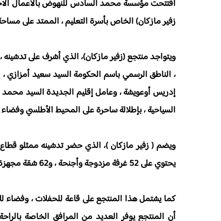
افتتحت مؤسسة محمد السادس للنهوض بالأعمال الاجتماع
زفير مازكان) الخاص بأسرة التعليم ، الممتد على مساحة 
ويتواجد منتجع (زفير مازكان)، الذي أشرف على تدشينه ، و
، الناطق الرسمي باسم الحكومة السيد سعيد أمزازي ، رف
إدريس أوعويشة ، وعامل إقليم الجديدة السيد محمد ا
السياحية ، بإطلالة ساحرة على المحيط الأطلسي وفضاء غ
ويضم ( زفير مازكان )، الذي حضر تدشينه ممثلو قطاع 
يحتوي على 52 غرفة مزدوجة وأجنحة ، و62 شقة مجهزة تتراوح مساحتها ما بين 75 و90 متر مربع .