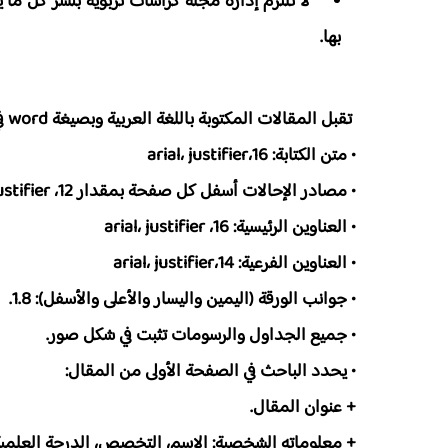
­ لا تلتزم إدارة مجلة كراسات تربوية بنشر كل ما 
بها.
­ تقبل المقالات المكتوبة باللغة العربية وبصيغة word في حدود 13 صفحة(24ₓ17)، وفق المواصفات التالية:
• متن الكتابة: 16،arial، justifier
• مصادر الإحالات أسفل كل صفحة بمقدار 12، arial، justifier
• العناوين الرئيسية: 16، arial، justifier
• العناوين الفرعية: 14،arial، justifier
• جوانب الورقة (اليمين واليسار والأعلى والأسفل): 1.8.
• جميع الجداول والرسومات تثبت في شكل صور.
• يحدد الباحث في الصفحة الأولى من المقال:
+ عنوان المقال.
+ معلوماته الشخصية: الاسم، التخصص، الدرجة العلمية، 