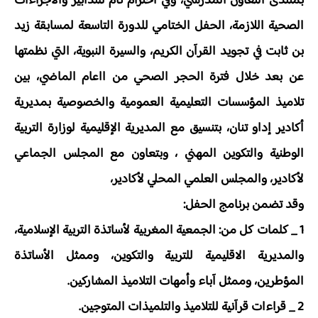
بمنتدى التعاون المدرسي، وفي احترام تام للتدابير والاجراءات
الصحية اللازمة، الحفل الختامي للدورة التاسعة لمسابقة زيد
بن ثابت في تجويد القرآن الكريم، والسيرة النبوية، التي نظمتها
عن بعد خلال فترة الحجر الصحي من ااعام الماضي، بين
تلاميذ المؤسسات التعليمية العمومية والخصوصية بمديرية
أكادير إداو تنان، بتنسيق مع المديرية الإقليمية لوزارة التربية
الوطنية والتكوين المهني ، وبتعاون مع المجلس الجماعي
لأكادير، والمجلس العلمي المحلي لأكادير،
وقد تضمن برنامج الحفل:
1 _ كلمات كل من: الجمعية المغربية لأساتذة التربية الإسلامية،
والمديرية الاقليمية للتربية والتكوين، وممثل الأساتذة
المؤطرين، وممثل آباء وأمهات التلاميذ المشاركين.
2 _ قراءات قرآنية للتلاميذ والتلميذات المتوجين.