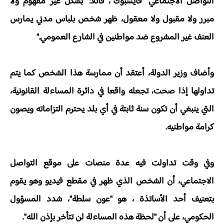
التواصل الاجتماعي "فايسبوك"، قائلا: "بشكل غير مفهوم ولا
مبرر ولا مقبول ولا معقول، ظهر شخص بلباس مدني يمارس
العنف غير المشروع ضد مواطنين في الشارع العمومي."
وأضاف وزير الدولة، أعتقد أن ممارسة هذا الشخص كما يتم
تداولها إذا صحت، تجعله واقعا في دائرة المساءلة القانونية،
التي ينبغي أن تكون سنة ثابتة في أي بلد يحترم التزاماته ويصون
كرامة مواطنيه.
وفي وقت تداولت فيه عدة منصات على موقع التواصل
الاجتماعي، أن الشخص الذي ظهر في مقطع فيديو وهو يقوم
بتعنيف أحد الأساتذة ، هو "عون سلطة"، شدد المسؤول
الحكومي، على أن "لحظة هذه المساءلة لن تتأخر بإذن الله".