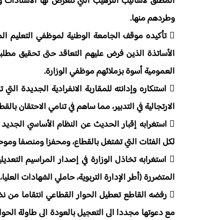
المطلق لأساليب الترهيب التي تتعرض لها الأستاذات و
وطردهم منها.
 تأكيده موقف الجامعة الوطنية لموظفي التعليم الم
الأساتذة الذين فرض عليهم التعاقد حتى تحقيق مطلب
العمومية أسوة بزملائهم موظفي الوزارة.
 استنكاره وإدانته للمقاربة الانفرادية الجديدة التي 
الارتجالية في التدبير، مما ساهم في تنامي الاحتقان بالقطا
 استغرابه إقبار الحديث عن النظام الأساسي الجديد
لكل الفئات التي تشتغل بالقطاع، ومحفزا ومنصفا وموحد
 استغرابه تخاذل الوزارة في إصدار المراسيم التعدي
المتضررة (أطر الإدارة التربوية، حاملي الشهادات العليا،
 رفضه القاطع تعطيل الحوار القطاعي انتقاما من نضا
مع دعوتها مجددا الى التعجيل بالعودة الى طاولة الح