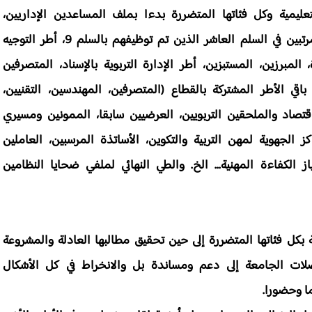
عليمية وكل فئاتها المتضررة بدءا بملف المساعدين الإداريين،
المساعدين التقنيين، المقصيين من خارج السلم، المرتبين في السلم العاشر الذين تم توظيفهم بالسلم 9، أطر التوجيه
المبرزين، المستبزين، أطر الإدارة التربوية بالإسناد، المتصرفين
باقي الأطر المشتركة بالقطاع (المتصرفين، المهندسين، التقنيين،
لاقتصاد والملحقين التربويين، العرضيين سابقا، الممونين ومسيري
كز الجهوية لمهن التربية والتكوين، الأساتذة المرسبين، العاملين
 الكفاءة المهنية... الخ. والطي النهائي لملفي ضحايا النظامين
 بكل فئاتها المتضررة إلى حين تحقيق مطالبها العادلة والمشروعة
ات الجامعة إلى دعم ومساندة بل والانخراط في كل الأشكال
ما وحضورا.