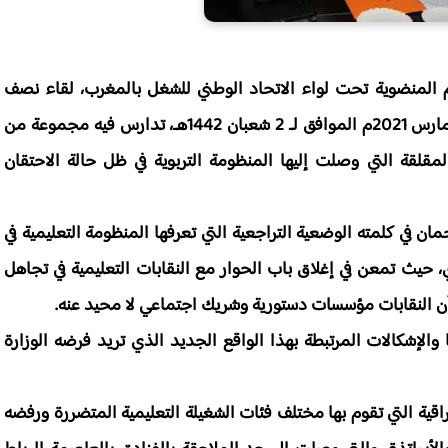
 المنضوية تحت لواء الاتحاد الوطني للشغل بالمغرب، لقاء نصف
حضوري وعبر تقنية المناظرة المرئية، يومه الثلاثاء 16 مارس 2021م الموافق لـ 2 شعبان 1442هـ، تدارس فيه مجموعة من
لمقلقة التي وصلت إليها المنظومة التربوية في ظل حالة الاحتقان
مان في كلمته الوضعية التراجعية التي تعرفها المنظومة التعليمية في
وي، حيث تمعن في إغلاق باب الحوار مع النقابات التعليمية في تجاهل
 أن النقابات مؤسسات دستورية وشريك اجتماعي لا محيد عنه.
لإشكالات المرتبطة بهذا الواقع الجديد الذي تريد فرضه الوزارة
لراقية التي تقوم بها مختلف فئات الشغيلة التعليمية المتضررة ورفضه