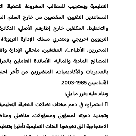
التعليمية ويستجيب للمطالب المشروعة للشغيلة الت
والتخطيط، المكلفين خارج إطارهم الأصلي، الدكاترة، 
التربويين (خريجي ومتدربي مسلك الإدارة التربوية)، 
المحررين، الأطباء...)، المفتشين، ملحقي الإدارة وا
المصالح المادية والمالية، الأساتذة العاملين بالمرا
بالمديريات والأكاديميات، المتضررين من تأخر اجتياز
الأساسيين 1985-2003.
وبناء عليه يقرر ما يلي:
 استمراره في دعم مختلف نضالات الشغيلة التعليمية
وتجديد دعوته لمسؤولي ومسؤولات، مناضلي ومناضل
الاحتجاجية التي تخوضها الفئات التعليمية تأطيرا وتنظي