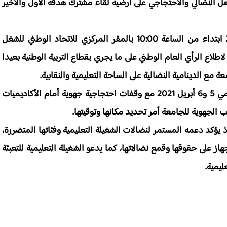
لفعل النضالي والاحتجاجي على أرضية لقاء مشترك هدفه الأول والأخير
 تنظيمه ندوة صحفية يوم الخميس 01 أبريل 2021 ابتداء من الساعة 10:00 بالمقر المركزي للاتحاد الوطني للشغل
يمون الرباط، لاطلاع الرأي العام الوطني على ما يجري بقطاع التربية الوطنية بعيدا
مع الدينامية النضالية على الساحة التعليمية والنقابية.
 دعوته الشغيلة التعليمية إلى خوض إضراب وطني يومي 5 و6 أبريل 2021 مع وقفات احتجاجية جهوية أمام الأكاديميات
 يؤكد دعمه المستمر لنضالات الشغيلة التعليمية وفئاتها المتضررة،
ز على حقوقها وقمع نضالاتها، كما يدعو الشغيلة التعليمية للتعبئة
يمية.