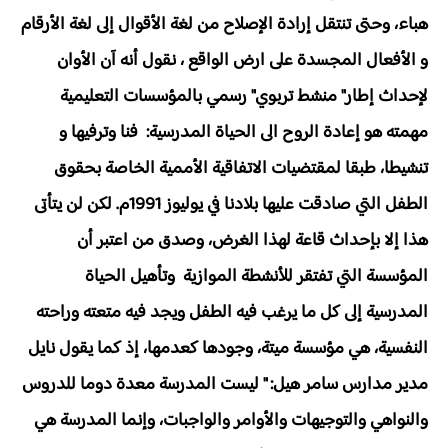
هباء، وحتى تنتقل إرادة الإصلاح من لغة الأقوال إلى لغة الأرقام
و الأفعال المجسدة على ارض الواقع ، نقول أنه آن الأوان
لإحداث إطار" منشط تربوي" رسمي بالمؤسسات التعليمية
مهمته هو إعادة الروح الى الحياة المدرسية: فنا وترفيها و
تنشيطا، طبقا لمقتضيات الاتفاقية الأممية الخاصة بحقوق
الطفل التي صادقت عليها بلادنا في يوليوز 1991م. لكن لن يتأتى
هذا إلا بإحداث قاعة لهذا الغرض، وصدق من اعتبر أن
المؤسسة التي تفتقر للأنشطة الموازية وتأهيل الحياة
المدرسية إلى كل ما يرغب فيه الطفل ويجد فيه متعته وراحته
النفسية، هي مؤسسة ميتة، وجودها كعدمها، إذ كما يقول نايل
مدير مدارس سامر هيل: " ليست المدرسة معدة دوما للدروس
والنواهي والتوجيهات والأوامر والواجبات، وإنما المدرسة هي