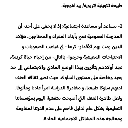
طبيعة تكوينية /تربوية/ بيداغوجية.
2- مساعد أو مساعدة اجتماعية: إذ لا يخفى على أحد، أن
المدرسة العمومية تعج بأبناء الفقراء والمحتاجين، هؤلاء
الذين رمت بهم الأقدار- كرها - في غياهب الصعوبات و
الاحتياجات المعيشية وحرموا- بالتالي- من إحياء حياة كريمة،
نجد أولادهم يتأثرون بهذا الوضع المادي والاجتماعي إلى حد
بعيد وخاصة على مستوى السلوك، حيث تصير ثقافة العنف
لديهم سلوكا طبيعيا، و مغادرة الدراسة امرأ عاديا ومألوفا.
ولعل ظاهرة العنف التي أصبحت متفشية اليوم بمؤسساتنا
التعليمية بشكل عام لدليل فاحم على عدم قدرتنا لمقاومة
ومعالجة هذه المشاكل الاجتماعية الحادة.