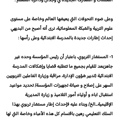
التعلمات و المعارف الجديدة في وجدان وذاكرة المتعلم .
وعلى ضوء التحولات التي يعيشها العالم وخاصة على مستوى
علوم التربية والشبكة المعلوماتية، نرى أنه أصبح من البديهي
إحداث إطارات جديدة بالمدرسة الابتدائية وعلى رأسها :
1- المستشار التربوي، باعتبار أن رئيس المؤسسة وحده غير
جاهزبعد للقيام بجميع ما تتطلبه قضايا وإشكالات المدرسة
الابتدائية (تدبير شؤون الإدارة، مراقبة وزيارة الفاعلين التربويين
السهر على إصلاح و صيانة تجهيزات المؤسسة/ تحديد مواعيد
استقبال اباء و أولياء أمور التلاميذ و زيارة المديرية
الإقليمية...الخ/ وبناء عليه فإحداث إطار مستشار تربوي بهذا
السلك التعليمي رهين باقتسام كل هذه الأعباء وخاصة التي لها