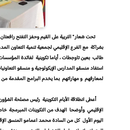
تحت شعار " التربية على القيم وحفز التفتح رافعتان 
طالب بعين تاوجطات ، أياما تكوينية لفائدة المؤسسات
استفاد منسقو المدارس الإيكولوجية و منسقو التعاونيات
لمعارفهم و مهاراتهم بما يخدم البرامج المقدمة من 
أعطى انطلاقة الأيام التكوينية رئيس مصلحة الشؤون الت
الإقليمي وأوضحا الهدف من التكوينات المبرمجة خاصة ف
اليوم الأول كل من السادة محمد اعمامو المنسق الإق