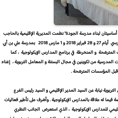
أساسيتان لبناء مدرسة الجودة" نظمت المديرية الإقليمية بالحاجب
بشراكة مع الفرع الإقليمي لجمعية تنمية التعاون المدرسي أيام 27 و 28 فبراير 2018 و 1 مارس 2018 بمدرسة علي بن أبي
 المترشحة و المنخرطة في برنامج المدارس الإيكولوجية ، كما
 المدرسية من تكوينين في مجال البستنة و المعامل التربوية ، إغناء
قبل المؤسسات المترشحة .
ربوية نيابة عن السيد المدير الإقليمي و السيد رئيس الفرع
يما له علاقة بالمدارس الإيكولوجية . وأشرف على تأطير فعاليات
ليمي للمدارس الإيكولوجية ، الذي استعرض الجانب النظري