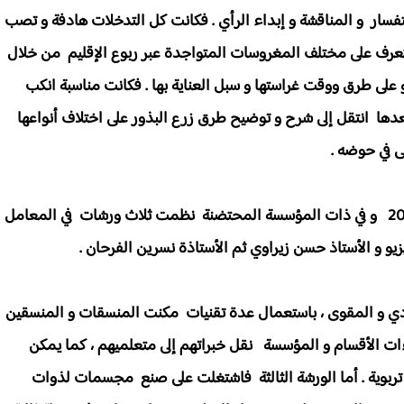
سار و المناقشة و إبداء الرأي . فكانت كل التدخلات هادفة و تصب
رف على مختلف المغروسات المتواجدة عبر ربوع الإقليم من خلال
 على طرق ووقت غراستها و سبل العناية بها . فكانت مناسبة انكب
دها انتقل إلى شرح و توضيح طرق زرع البذور على اختلاف أنواعها
ى في حوضه .
اليوم الثالث من الأيام التكوينية الموافق لـ 1 مارس 2018 و في ذات المؤسسة المحتضنة نظمت ثلاث ورشات في المعامل
يزيو و الأستاذ حسن زيراوي ثم الأستاذة نسرين الفرحان .
عادي و المقوى ، باستعمال عدة تقنيات مكنت المنسقات و المنسقين
ت الأقسام و المؤسسة نقل خبراتهم إلى متعلميهم ، كما يمكن
تربوية . أما الورشة الثالثة فاشتغلت على صنع مجسمات لذوات