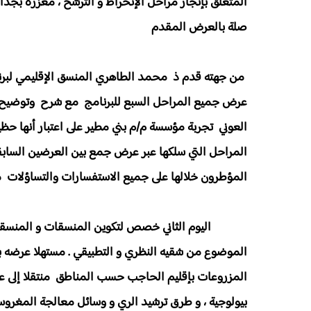
المتعلق بإنجاز مراحل الإنخراط و الترشح ، معززة بجدا
صلة بالعرض المقدم
من جهته قدم ذ محمد الطاهري المنسق الإقليمي لبرنامج 
عرض جميع المراحل السبع للبرنامج مع شرح وتوضيح إمك
المراحل التي سلكها عبر عرض جمع بين العرضين الساب
المؤطرون خلالها على جميع الاستفسارات والتساؤلات 
اليوم الثاني خصص لتكوين المنسقات و المنسقين في مج
الموضوع من شقيه النظري و التطبيقي . مستهلا عرضه ب
المزروعات بإقليم الحاجب حسب المناطق منتقلا إلى عم
بيولوجية ، و طرق ترشيد الري و وسائل معالجة المغروسا