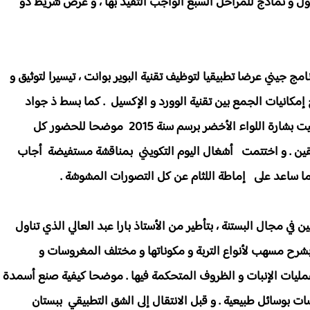
ول و نماذج للمراحل السبع الواجب التقيد بها ، و عرض شريط ذو
جيني عرضا تطبيقيا لتوظيف تقنية البوير بوانت ، تيسيرا لتوثيق و
انيات الجمع بين تقنية الوورد و الإكسيل . كما بسط ذ جواد
العوني تجربة مؤسسة م/م بني مطير على اعتبار أنها حظيت بشارة اللواء الأخضر برسم سنة 2015 موضحا للحضور كل
قين . و اختتمت أشغال اليوم التكويني بمناقشة مستفيضة أجاب
ما ساعد على إماطة اللثام عن كل التصورات المشوشة .
ال البستنة ، بتأطير من الأستاذ بارا عبد العالي الذي تناول
شرح مسهب لأنواع التربة و مكوناتها و مختلف المغروسات و
ليات الإنبات و الظروف المتحكمة فيها . موضحا كيفية صنع أسمدة
ت بوسائل طبيعية . و قبل الانتقال إلى الشق التطبيقي ببستان