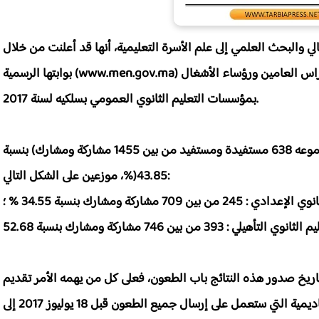
عالي والبحث العلمي إلى علم الأسرة التعليمية، أنها قد أعلنت من خلال
بوابتها الرسمية (www.men.gov.ma) عن نتائج الحركة الانتقالية الخاصة بالنظار والحراس العامين ورؤساء الأشغال
بمؤسسات التعليم الثانوي العمومي بسلكيه لسنة 2017.
وقد أسفرت نتائج هذه الحركة على انتقال ما مجموعه 638 مستفيدة ومستفيد من بين 1455 مشاركة ومشارك) بنسبة
43.85(%، موزعين على الشكل التالي:
245 من بين 709 مشاركة ومشارك بنسبة 34.55 % ؛
تاريخ صدور هذه النتائج باب الطعون، فعلى كل من يهمه الأمر تقديم
طلبه في الموضوع مباشرة إلى المصالح المختصة بالأكاديمية التي ستعمل على إرسال جميع الطعون قبل 18 يوليوز 2017 إلى