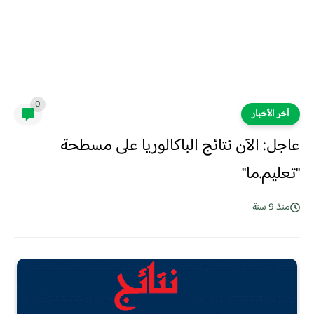
0
آخر الأخبار
عاجل: الآن نتائج الباكالوريا على مسطحة
''تعليم.ما''
منذ 9 سنة