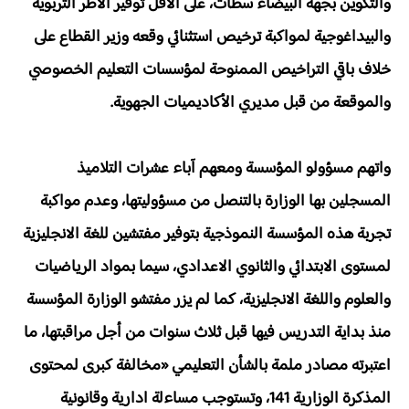
والتكوين بجهة البيضاء سطات، على الأقل توفير الأطر التربوية
والبيداغوجية لمواكبة ترخيص استثنائي وقعه وزير القطاع على
خلاف باقي التراخيص الممنوحة لمؤسسات التعليم الخصوصي
والموقعة من قبل مديري الأكاديميات الجهوية.
واتهم مسؤولو المؤسسة ومعهم آباء عشرات التلاميذ
المسجلين بها الوزارة بالتنصل من مسؤوليتها، وعدم مواكبة
تجربة هذه المؤسسة النموذجية بتوفير مفتشين للغة الانجليزية
لمستوى الابتدائي والثانوي الاعدادي، سيما بمواد الرياضيات
والعلوم واللغة الانجليزية، كما لم يزر مفتشو الوزارة المؤسسة
منذ بداية التدريس فيها قبل ثلاث سنوات من أجل مراقبتها، ما
اعتبرته مصادر ملمة بالشأن التعليمي «مخالفة كبرى لمحتوى
المذكرة الوزارية 141، وتستوجب مساءلة ادارية وقانونية