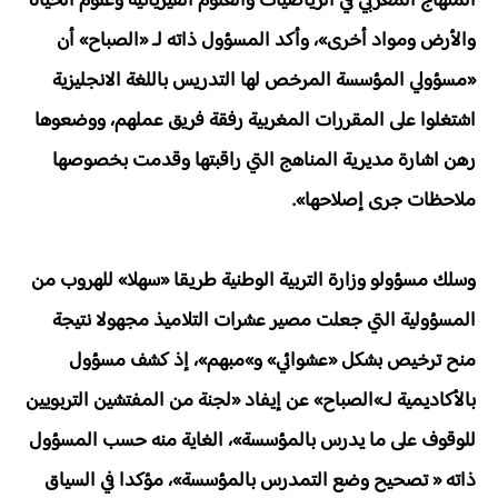
المنهاج المغربي في الرياضيات والعلوم الفيزيائية وعلوم الحياة
والأرض ومواد أخرى»، وأكد المسؤول ذاته لـ «الصباح» أن
«مسؤولي المؤسسة المرخص لها التدريس باللغة الانجليزية
اشتغلوا على المقررات المغربية رفقة فريق عملهم، ووضعوها
رهن اشارة مديرية المناهج التي راقبتها وقدمت بخصوصها
ملاحظات جرى إصلاحها».
وسلك مسؤولو وزارة التربية الوطنية طريقا «سهلا» للهروب من
المسؤولية التي جعلت مصير عشرات التلاميذ مجهولا نتيجة
منح ترخيص بشكل «عشوائي» و»مبهم»، إذ كشف مسؤول
بالأكاديمية لـ»الصباح» عن إيفاد «لجنة من المفتشين التربويين
للوقوف على ما يدرس بالمؤسسة»، الغاية منه حسب المسؤول
ذاته « تصحيح وضع التمدرس بالمؤسسة»، مؤكدا في السياق