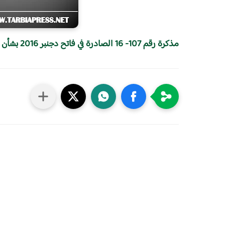
مذكرة رقم 107- 16 الصادرة في فاتح دجنبر 2016 بشأن مسابقة الروبوتيات التربوية برسم الموسم 2016 -2017​