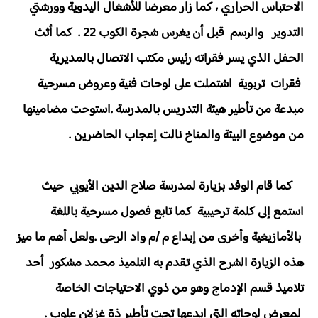
الاحتباس الحراري ، كما زار معرضا للأشغال اليدوية وورشتي
التدوير والرسم قبل أن يغرس شجرة الكوب 22 . كما أثث
الحفل الذي يسر فقراته رئيس مكتب الاتصال بالمديرية
فقرات تربوية اشتملت على لوحات فنية وعروض مسرحية
مبدعة من تأطير هيئة التدريس بالمدرسة .استوحت مضامينها
من موضوع البيئة والمناخ نالت إعجاب الحاضرين .
كما قام الوفد بزيارة لمدرسة صلاح الدين الأيوبي حيث
استمع إلى كلمة ترحيبية كما تابع فصول مسرحية باللغة
بالأمازيغية وأخرى من إبداع م /م واد الرحى .ولعل أهم ما ميز
هذه الزيارة الشرح الذي تقدم به التلميذ محمد مشكور أحد
تلاميذ قسم الإدماج وهو من ذوي الاحتياجات الخاصة
لمعرض لوحاته التي ابدعها تحت تأطير ذة غزلان علوب .