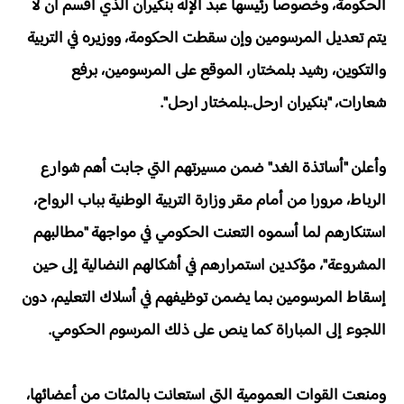
الحكومة، وخصوصا رئيسها عبد الإله بنكيران الذي أقسم أن لا
يتم تعديل المرسومين وإن سقطت الحكومة، ووزيره في التربية
والتكوين، رشيد بلمختار، الموقع على المرسومين، برفع
شعارات، "بنكيران ارحل..بلمختار ارحل".
وأعلن "أساتذة الغد" ضمن مسيرتهم التي جابت أهم شوارع
الرباط، مرورا من أمام مقر وزارة التربية الوطنية بباب الرواح،
استنكارهم لما أسموه التعنت الحكومي في مواجهة "مطالبهم
المشروعة"، مؤكدين استمرارهم في أشكالهم النضالية إلى حين
إسقاط المرسومين بما يضمن توظيفهم في أسلاك التعليم، دون
اللجوء إلى المباراة كما ينص على ذلك المرسوم الحكومي.
ومنعت القوات العمومية التي استعانت بالمئات من أعضائها،