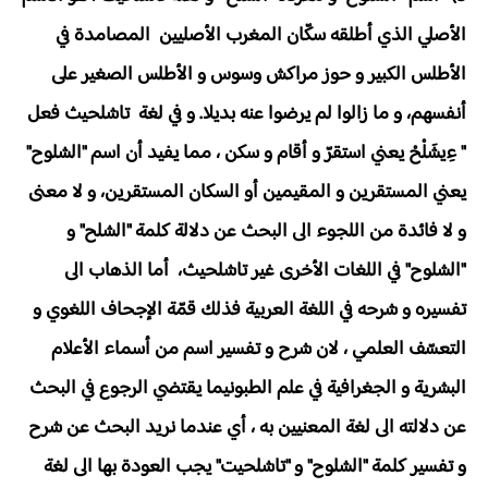
الأصلي الذي أطلقه سكّان المغرب الأصليين المصامدة في
الأطلس الكبير و حوز مراكش وسوس و الأطلس الصغير على
أنفسهم، و ما زالوا لم يرضوا عنه بديلا. و في لغة تاشلحيث فعل
" ءِيشَلْحْ يعني استقرّ و أقام و سكن ، مما يفيد أن اسم "الشلوح"
يعني المستقرين و المقيمين أو السكان المستقرين، و لا معنى
و لا فائدة من اللجوء الى البحث عن دلالة كلمة "الشلح" و
"الشلوح" في اللغات الأخرى غير تاشلحيث، أما الذهاب الى
تفسيره و شرحه في اللغة العربية فذلك قمّة الإجحاف اللغوي و
التعسّف العلمي ، لان شرح و تفسير اسم من أسماء الأعلام
البشرية و الجغرافية في علم الطبونيما يقتضي الرجوع في البحث
عن دلالته الى لغة المعنيين به ، أي عندما نريد البحث عن شرح
و تفسير كلمة "الشلوح" و "تاشلحيت" يجب العودة بها الى لغة