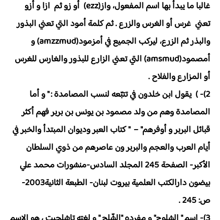
غالبا ما يبدأ بها اسم المفعول، واز(ezz) أو زو ثم ازا و أزو
تعني غرس أو الغرس والزرع . ثم كلمة أمود التي تعني البذور
والبذر ثم الزرع، ليركب الجميع في أمزمود(amzzmud) و
أمصمود(amsmud) التي تعني الزارع للبذور والغارس للغرس
أو المزارع والفلاح .
2)- ) يقول ابن خلدون في تتبّعه لنسب المصامدة : " و أما
المصامدة وهم من ولد مصمود بن يونس بن بربر فهم أكثر
قبائل البربر و أوفرهم" – " كتاب العبر وديوان المبتدأ والخبر في
أيام العرب والعجم والبربر ون عاصرهم من ذوي السلطان
الأكبر- الصفحة 245 المجلد السادس-منشورات محمد علي
بيضون دارالكتب العلمية بيروت لبنان- الطبعة الثانية2003-
ص: 245 .
3)- اسم " الشلوح" و مفرده "الشّلح " و لغته تاشلحيت ، هو الاسم