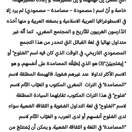
التي تسعى إلى فهمهما و إلى تفسيرهما .و إعادة تفسيرههما،
خاصة و أنّ اسم ( مصمودة – مصامدة – مصمودي) لم يرد إلا
في الاسطوغرافيا العربية الاسلامية و بصغته العربية و منها أخذه
الدّارسون الغربيون للتّاريخ و المجتمع المغربي، كما أنّه غير
متداول نهائيا في لغة القبائل التي تنحدر من هذا التجمع
المصمودي التاريخي، في الوقت الذي كان فيه اسم "الشلوح" أو
" إيشلحِييْنْ"(3) هو الذي يُطلِقُه المصامدة على أنفسهم، و هو
الاسم الأكثر تداولا عند غيرهم شفويا، فالهيمنة المطلقة لاسم
"المصامدة" في التراث المغربي المكتوب و الغيّاب التّام لاسم
"شلوح" في هذا التراث المكتوب، تقابلهما السيادة المطلقة
لاسم "الشلوح" في لغة التداول الشفوية و الثقافة الشعبية سواء
لدى الشلوح أنفسهم أو لدى العرب، و الغيّاب التّام لاسم
"المصامدة" في اللغة و الثقافة الشعبية. و يمكن أن يُسْتنتَجَ من