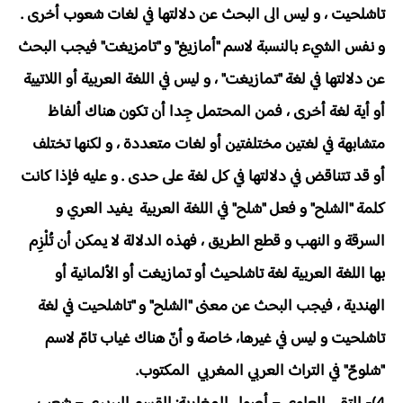
تاشلحيت ، و ليس الى البحث عن دلالتها في لغات شعوب أخرى .
و نفس الشيء بالنسبة لاسم "أمازيغ" و "تامزيغت" فيجب البحث
عن دلالتها في لغة "تمازيغت" ، و ليس في اللغة العربية أو اللاتيية
أو أية لغة أخرى ، فمن المحتمل جِدا أن تكون هناك ألفاظ
متشابهة في لغتين مختلفتين أو لغات متعددة ، و لكنها تختلف
أو قد تتناقض في دلالتها في كل لغة على حدى . و عليه فإذا كانت
كلمة "الشلح" و فعل "شلح" في اللغة العربية يفيد العري و
السرقة و النهب و قطع الطريق ، فهذه الدلالة لا يمكن أن تُلْزِم
بها اللغة العربية لغة تاشلحيث أو تمازيغت أو الألمانية أو
الهندية ، فيجب البحث عن معنى "الشلح" و "تاشلحيت في لغة
تاشلحيت و ليس في غيرها، خاصة و أنّ هناك غياب تامّ لاسم
"شلوحّ" في التراث العربي المغربي المكتوب.