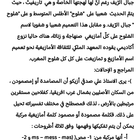
جبال الرّيف رغم أنّ لها لهجتها الخاصة و هي تاريفيتْ ، حيث
يتمّ الحديث شعبيا على "شلوح" الأطلس المتوسط و على "شلوح
" جبال الرّيف. و مقابل هذا التعميم شعبيا و شفويا لاسم
الشلوح على كلّ أمازيغي صنهاجة و زناتة، هناك حاليا نزوع
أكاديمي يقوده المعهد الملكي للثقافة الأمازيغية نحو تعميم
اسم الأمازيغ و تمازيغت على كل كل شلوح المغرب.
المراجع و الإحالات:
)- يرى الاستاذ علي صدقي أزيكو أن المصامدة أو إمصمودن ،
من السكان الأصليين بشمال غرب افريقيا، كفلاحين مستقرين
مرتبطين بالأرض ، لذلك فمصطلح في مختلف تفسيراته تحيل
على ذلك. فكلمة مصمودة أو مصمود كلمة أمازيغية مركبة
يمكن أن يتم تفكيكها وفهمها وفق ثلاثة أطروحات :
أ- أنها مركبة من: 1- مص( (ms – mess - mas و 2-