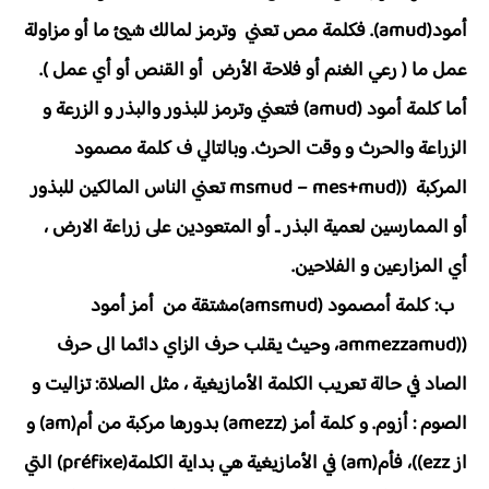
أمود(amud). فكلمة مص تعني وترمز لمالك شيئ ما أو مزاولة
عمل ما ( رعي الغنم أو فلاحة الأرض أو القنص أو أي عمل ).
أما كلمة أمود (amud) فتعني وترمز للبذور والبذر و الزرعة و
الزراعة والحرث و وقت الحرث. وبالتالي ف كلمة مصمود
المركبة ((msmud – mes+mud تعني الناس المالكين للبذور
أو الممارسين لعمية البذر ـ أو المتعودين على زراعة الارض ،
أي المزارعين و الفلاحين.
ب: كلمة أمصمود (amsmud)مشتقة من أمز أمود
((ammezzamud، وحيث يقلب حرف الزاي دائما الى حرف
الصاد في حالة تعريب الكلمة الأمازيغية ، مثل الصلاة: تزاليت و
الصوم : أزوم. و كلمة أمز (amezz) بدورها مركبة من أم(am) و
از ezz))، فأم(am) في الأمازيغية هي بداية الكلمة(préfixe) التي