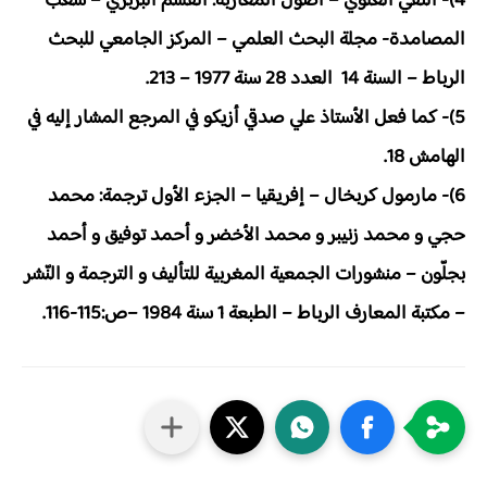
4)- التقي العلوي – أصول المغاربة: القسم البربري – شعب
المصامدة- مجلة البحث العلمي – المركز الجامعي للبحث
الرباط – السنة 14 العدد 28 سنة 1977 – 213.
5)- كما فعل الأستاذ علي صدقي أزيكو في المرجع المشار إليه في
الهامش 18.
6)- مارمول كربخال – إفريقيا – الجزء الأول ترجمة: محمد
حجي و محمد زنيبر و محمد الأخضر و أحمد توفيق و أحمد
بجلّون – منشورات الجمعية المغربية للتأليف و الترجمة و النّشر
– مكتبة المعارف الرباط – الطبعة 1 سنة 1984 –ص:115-116.