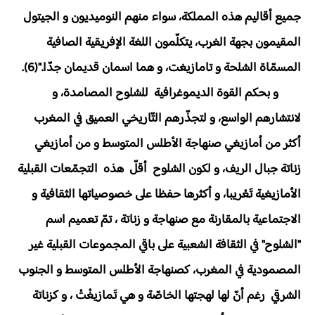
جميع أقاليم هذه المملكة، سواء منهم النوميديون و الجيتول
المقيمون بجهة الغرب، يتكلّمون اللغة الإفريقية الصافية
المسمّاة الشلحة و تامازيغت، و هما اسمان قديمان جدّا."(6).
و بحكم القوة الديموغرافية للشلوح المصامدة، و
لانتشارهم الواسع، و لتجذّرهم التّاريخي العميق في المغرب
أكثر من أمازيغي صنهاجة الأطلس المتوسط و من أمازيغي
زناتة جبال الريف، و لكون الشلوح أقلّ هذه التجمّعات القبلية
الأمازيغية تَعْريبا، و أكثرها حفظا على خصوصياتها الثقافية و
الاجتماعية بالمقارنة مع صنهاجة و زناتة ، تمّ تعميم اسم
"الشلوح" في الثقافة الشعبية على باقي المجموعات القبلية غير
المصمودية في المغرب، كصنهاجة الأطلس المتوسط و الجنوب
الشرقي رغم أنّ لها لهجتها الخاصّة و هي تَمازيغْتْ ، و كزناتة