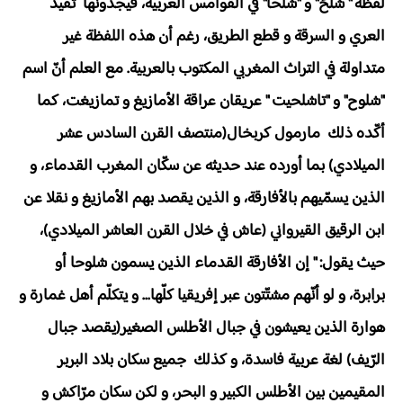
لفظة " شَلَحَ" و "شَلْحا" في القوامس العربية، فيجدونها تُفيدُ
العري و السرقة و قطع الطريق، رغم أن هذه اللفظة غير
متداولة في التراث المغربي المكتوب بالعربية. مع العلم أنّ اسم
"شلوح" و "تاشلحيت " عريقان عراقة الأمازيغ و تمازيغت، كما
أكّده ذلك مارمول كربخال(منتصف القرن السادس عشر
الميلادي) بما أورده عند حديثه عن سكّان المغرب القدماء، و
الذين يسمّيهم بالأفارقة، و الذين يقصد بهم الأمازيغ و نقلا عن
ابن الرقيق القيرواني (عاش في خلال القرن العاشر الميلادي)،
حيث يقول: " إن الأفارقة القدماء الذين يسمون شلوحا أو
برابرة، و لو أنّهم مشتّتون عبر إفريقيا كلّها... و يتكلّم أهل غمارة و
هوارة الذين يعيشون في جبال الأطلس الصغير(يقصد جبال
الرّيف) لغة عربية فاسدة، و كذلك جميع سكان بلاد البربر
المقيمين بين الأطلس الكبير و البحر، و لكن سكان مرّاكش و