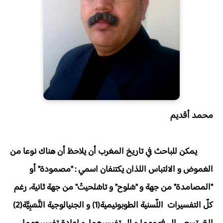
محمد أقديم
يمكن للباحث في تاريخ المغرب أن يلاحظ أن هناك نوعا من
الغموض و الالتباس اللذان يكتنفان اسمي : "مصمودة" أو
"المصامدة" من جهة و "شلوح" و تاشلحيتْ" من جهة ثانية، رغم
كلّ التفسيرات اللّسنية الطوبونيمية(1) و الجنيالوجية النَّسَبِيَّة(2)