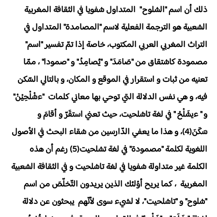
ذلك أن اسم "الشلوح" المتداول شفويا في الثقافة المغربية
الشعبية هو الترجمة الفعلية لاسم "المصامدة" المتداول في
التراث المغربي العربي المكتوب، خاصة إذا تمّ تفسير "اسم"
مصمودة كاشتقاق من "صَامَدَ" و "يُصامِدُ" و "صمودا" ، ممّا
تعنيه من ثبات و استقرار في الموقع و المكان، و بالتالي السّكن
فيه، و هي نفس الدلالة التي توحي بها معاني كلمات "ءشْلْحِيْنْ"
و " ءيشَلْحْ " في لغة تاشلحيت، حيث تعني استقَرّ و أقامَ و
سَكَنَ(4)، و هذا ما يعفي الدّارسين من شقاء البحث في الأصول
اللغوية لكلمة "مصمودة" في لغة تشلحيت(5) رغم أن هذه
الكلمة غير متداولة شفويا في لغة تاشلحيت و في الثقافة الشعبية
المغربية ، كما يريح أؤلئك الذين يريدون التّخلّصَ من اسم
"شلوح" و "تاشلحيت"، لا لشيء سوى لأنّهم يبحثون عن دلالة