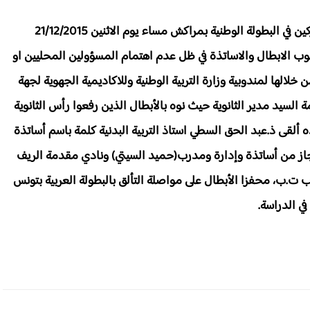
الادارة التربوية لثانوية الوحدة استقبلت الابطال المشاركين في البطولة الوطنية بمراكش مساء يوم الاثنين 21/12/2015
لوب الابطال والاساتذة في ظل عدم اهتمام المسؤولين المحليين او
لالها لمندوبية وزارة التربية الوطنية وللاكاديمية الجهوية لجهة
ة السيد مدير الثانوية حيث نوه بالأبطال الذين رفعوا رأس الثانوية
ه ألقى ذ.عبد الحق السطي استاذ التربية البدنية كلمة باسم أساتذة
إنجاز من أساتذة وإدارة ومدرب(حميد السيتي) ونادي مقدمة الريف
ب ت.ب، محفزا الأبطال على مواصلة التألق بالبطولة العربية بتونس
ي الدراسة.