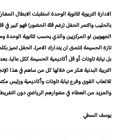
بالحليب والتمر الحفل (رغم قلة الحضور) فهو كبير في ق
الجهويين او المركزيين والذي يحسب لثانوية الوحدة ومن خ
تازة الحسيمة (نتمنى ان يتدارك الامر)، الحفل تميز بكلم
بل نيابة تاونات أو قل أكاديمية الحسيمة ككل عاليا، بعد
التربية البدنية شكر من خلالها كل من ساهم في هذا ال
للالعاب القوى وفرع نيابة تاونات وأكاديمية ورئيس مكت
والمزيد من العطاء في مشوارهم الرياضي دون التفريط ف
يوسف السطي