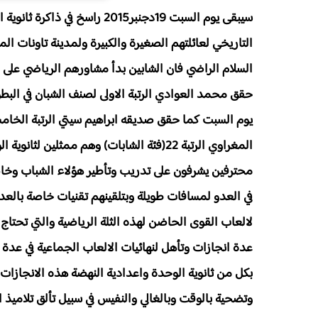
سيبقى يوم السبت 19دجنبر2015 
التاريخي لعائلتهم الصغيرة والكبيرة ولمدينة تاونات ا
السلام الراضي فان الشابين بدأ مشاورهم الرياضي على ا
حقق محمد العوادي الرتبة الاولى لصنف الشبان في البط
المغراوي الرتبة 22(فئة الشابات) وهم ممثلي
محترفين يشرفون على تدريب وتأطير هؤلاء الشباب وخاصة
في العدو لمسافات طويلة وبتلقينهم تقنيات خاصة بالعدو
لالعاب القوى الحاضن لهذه الثلة الرياضية والتي تحتاج 
عدة انجازات وتأهل لنهائيات الالعاب الجماعية في عد
بكل من ثانوية الوحدة واعدادية النهضة هذه الانجازات ل
وتضحية بالوقت وبالغالي والنفيس في سبيل تألق تلاميذ 