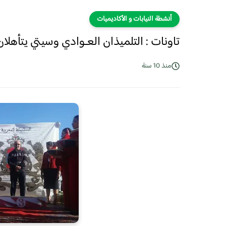
أنشطة النيابات و الأكاديميات
تاونات : التلميذان العـوادي وسيتي يتأهلان
منذ 10 سنة