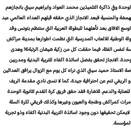
راسخ في ذاكرة ثانوية الوحدة وفي ذاكرة التلميذين محمد العواد وابراهيم سيتي بانجازهم
لمهمشة والمنسية فبعد الانجاز الذي حققه قبلهم العداء العالمي عبد
وسع الافاق بعد تأهلهما للبطولة العربية التي ستنظم بتونس وقد
ولة الوطنية للالعاب المدرسية التي نظمت اطوارها بمدينة مراكش
يوم السبت كما حقق صديقه ابراهيم سيتي الرتبة الخامسة لنفس الفئة، فيما حققت كل من زكية شيشان الرتبة16 وهدى
ن لثانوية الوحدة. الانجاز تحقق بفضل اساتذة اكفاء للتربية البدنية ومدربين
 الاستاذ حميد سيتي الذي نراه كل يوم مع الزوال يرافق العدائين
 الريفي تنم عن احترافية جيدة، كما لا ننسى نادي مقدمة الريف
للعناية والدعم. للاشارة فقد حقق فريق كرة القدم لثانوية الوحدة
ة مرات كمراكش وطنجة والعيون وغيرها وكذلك فريقي لكرة السلة
ايمكن تحقيقها دون وجود اساتذة التربية البدنية اكفاء وذو تجربة
المؤسسة.