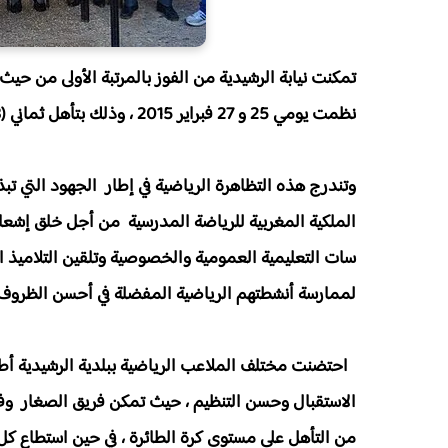
تمكنت نيابة الرشيدية من الفوز بالمرتبة الأولى من حيث 
نظمت يومي 25 و 27 فبراير 2015 ، وذلك بتأهل ثماني (08) فرق لإقصائيات ما بين الجهات .
وتندرج هذه التظاهرة الرياضية في إطار الجهود التي تبذل
الملكية المغربية للرياضة المدرسية من أجل خلق إش
سات التعليمية العمومية والخصوصية وتلقين التلاميذ 
لممارسة أنشطتهم الرياضية المفضلة في أحسن الظروف 
احتضنت مختلف الملاعب الرياضية ببلدية الرشيدية أط
الاستقبال وحسن التنظيم ، حيث تمكن فريق الصغار وفريق
من التأهل على مستوى كرة الطائرة ، في حين استطاع كل 