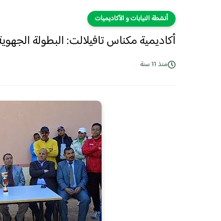
أنشطة النيابات و الأكاديميات
أكاديمية مكناس تافيلالت: البطولة الجهوية 
منذ 11 سنة