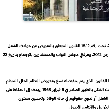
صدر بالجريدة الرسمية عدد 6328 بتاريخ 22 يناير 2015، تحت رقم 18.12 القانون المتعلق بالتعويض عن حوادث الشغل
الذي سبق أن صادق عليه مجلس الحكومة بتاريخ 22 مارس 2012، وغرفتي مجلس النواب والمستشارين بالإجماع بتاريخ 23
ا القانون، الذي يتم بمقتضاه نسخ وتعويض النظام الحالي المنظم
بمقتضى الظهير الصادر في 25 يونيو 1927 المغير من حيث الشكل بالظهير الصادر في 6 فبراير 1963، يهدف إلى الحفاظ على
الشغل أو لذوي حقوقهم في حالة الوفاة، وتحسين مستوى
رامل والأيتام والأصول.