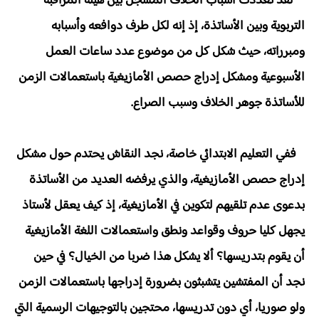
لقد تعددت أسباب الخلاف المسجل بين هيئة المراقبة
التربوية وبين الأساتذة، إذ إنه لكل طرف دوافعه وأسبابه
ومبرراته، حيث شكل كل من موضوع عدد ساعات العمل
الأسبوعية ومشكل إدراج حصص الأمازيغية باستعمالات الزمن
للأساتذة جوهر الخلاف وسبب الصراع.
ففي التعليم الابتدائي خاصة، نجد النقاش يحتدم حول مشكل
إدراج حصص الأمازيغية، والذي يرفضه العديد من الأساتذة
بدعوى عدم تلقيهم لتكوين في الأمازيغية، إذ كيف يعقل لأستاذ
يجهل كليا حروف وقواعد ونطق واستعمالات اللغة الأمازيغية
أن يقوم بتدريسها؟ ألا يشكل هذا ضربا من الخيال؟ في حين
نجد أن المفتشين يتشبثون بضرورة إدراجها باستعمالات الزمن
ولو صوريا، أي دون تدريسها، محتجين بالتوجيهات الرسمية التي