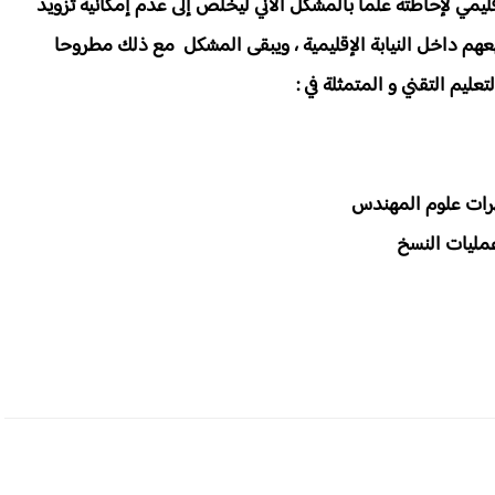
ليمي ﻹحاطته علما بالمشكل اﻵني ليخلص إلى عدم إمكانية تزويد
هم داخل النيابة اﻹقليمية ، ويبقى المشكل مع ذلك مطروحا
ليم التقني و المتمثلة في :
مليات النسخ