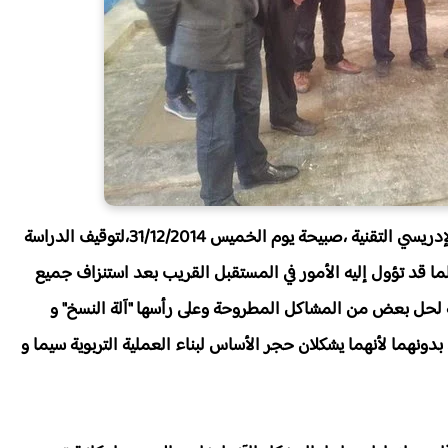
اضطر أساتذة التعليم التقني الصناعي بثانوية الشريف اﻹدريسي التقنية ،صبيحة يوم الخميس 31/12/2014،لتوقيف الدراسة
ما قد تؤول إليه اﻷمور في المستقبل القريب بعد استنزاف جميع
ة لحل بعض من المشاكل المطروحة وعلى رأسها "آلة النسخ" و
بدونهما ﻷنهما يشكلان حجر اﻷساس لبناء العملية التربوية سيما و