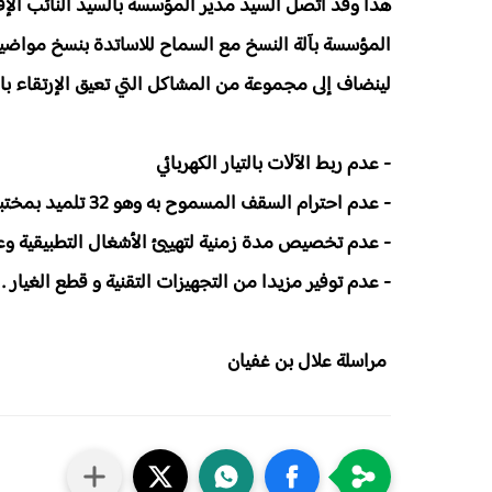
هذا وقد اتصل السيد مدير المؤسسة بالسيد النائب اﻹق
المؤسسة بآلة النسخ مع السماح للاساتدة بنسخ مواضيع
لينضاف إلى مجموعة من المشاكل التي تعيق اﻹرتقاء بالتع
- عدم ربط اﻵﻻت بالتيار الكهربائي
- عدم احترام السقف المسموح به وهو 32 تلميد بمختبرات علوم المهندس
- عدم تخصيص مدة زمنية لتهييئ اﻷشغال التطبيقية وع
- عدم توفير مزيدا من التجهيزات التقنية و قطع الغيار .
مراسلة علال بن غفيان