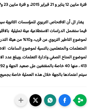
فترة مابين 12 يناير و 21 فبراير 2015، و فترة مابين 23 و27 فبراير 2015 بالنسبة للتجميع والمسك النهائي للمعطيات.
لموضوع المناخ الصفي وادارة التعلمات. ويبلغ عدد الا
سيتم اعتمادها بالجهة خلال هذه العملية خاصة بجميع 