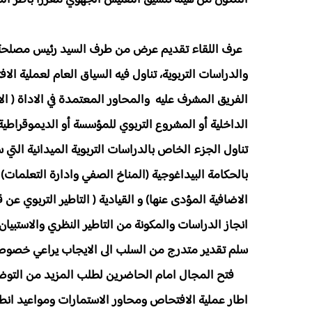
المكون من هيئة تنسيق التفتيش الجهوي معززا باطر التف
عرف اللقاء تقديم عرض من طرف السيد رئيس مصلحة الش
والدراسات التربوية، تناول فيه السياق العام لعملية ال
الفريق المشرف عليه والمحاور المعتمدة في الاداة ( الا
الداخلية أو المشروع التربوي للمؤسسة أو الديموقراطية
تناول الجزء الخاص بالدراسات التربوية الميدانية التي
بالحكامة البيداغوجية (المناخ الصفي وادارة التعلمات) و
الاضافية المؤدى عنها) و القيادية ( التاطير التربوي ع
سلم تقدير متدرج من السلب الى الايجاب يراعي خصوصي
فتح المجال امام الحاضرين لطلب المزيد من التوضيحات
اطار عملية الافتحاص ومحاور الاستمارات ومواعيد انطل