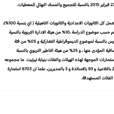
يشار الى أن الافتحاص التربوي للمؤسسات الثانوية سيشمل كل الثانويات الاعدادية والثانويات التاهيلية ( اي بنسبة 100%)،
فيما ستشمل الدراسات الاستطلاعية عينة تمثيلية بالاقليم حسب موضوع الدراسة ،10% من هيئة الادارة التربوية بالنسية
لموضوع التاطير التربوي عن قرب، و10% من هيئة التدريس بالنسبة لموضوع الديموقراطية التشاركية و 05% من فئة
المتعلمات والمتعلمين بالنسية لموضوع الساعات الاضافية المؤدى عنها ، و 25% من هيئة التاطير التربوي بالنسبة
ستمارات الموجهة لهذه الهيئات والفئات بنيابة تيزنيت ما مجموعه
413 ، منها 40 خاصة بالمفتشين على صعيد الجهة و 292 بالتلاميذ و 93 بالاساتذة و 3 بالمديرين، علما ان 6703 استمارة
الفئات المستهدفة.