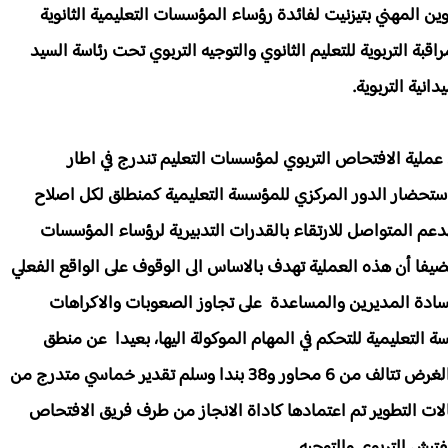
تكوين المهني بتيزنيت لفائدة رؤساء المؤسسات التعليمية الثانوية
راقبة التربوية للتعليم الثانوي والتوجيه التربوي تحت رئاسة السيد
نية التربوية.
 عملية الافتحاص التربوي لمؤسسات التعليم تندرج في اطار
لى استحضار الدور المركزي للمؤسسة التعليمية كمنطلق لكل اصلاح
دعم المتواصل للارتقاء بالقدرات التدبيرية لرؤساء المؤسسات
ضيفا أن هذه العملية تهدف بالاساس الى الوقوف على الواقع الفعلي
لسادة المديرين والمساعدة على تجاوز الصعوبات والاكراهات
 التعليمية للتحكم في المهام الموكولة اليها، بعيدا عن منطق
المراقبة والتفتيش، مشيرا الى ان استمارات اعدت لهذا الغرض تتالف من 6 محاور و38 بندا وسلم تقدير خماسي متدرج من
لات التطوير تم اعتمادها كاداة الانجاز من طرف فريق الافتحاص