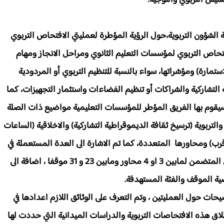
تيش التربوي والتوجيه.
ؤون التربوية،حول الرؤية المؤطرة لعمليتي الافتحاص التربوي
افتحاص التربوي لمؤسسات التعليم الثانوي ومراحل الانجاز ومهام
ستمارة) ومؤشراتها، سواء بالنسبة للتنظيم التربوي أو المردودية
 التشاركية والشراكات أو تنظيم الفضاءات واستثمار التجهيزات، كما
 سيقوم بها الفريق المؤطر للمؤسسات التعليمية مواضيع ذات الصلة
التربوية (ترسيخ ثقافة الديموقراطية التشاركية) والاخلاقية (الساعات
ن قرب) ومحاورها المتعددة، كما تم الاشارة الى العدة المستعملة في
انجاز الدراسات والمكونة من التاطير النظري والاستبيان المتضمن لمابين 3 او 4 محاور ومابين 23 و 31 موقفا ، اضافة الى
ة الموقف والفئة المستهدفة.
 حول العمليتين ، وتم التعرف على الوثائق اللازم اعدادها في
اق هذه الافتحاصات التربوية والدراسات الميدانية التي حددت لها