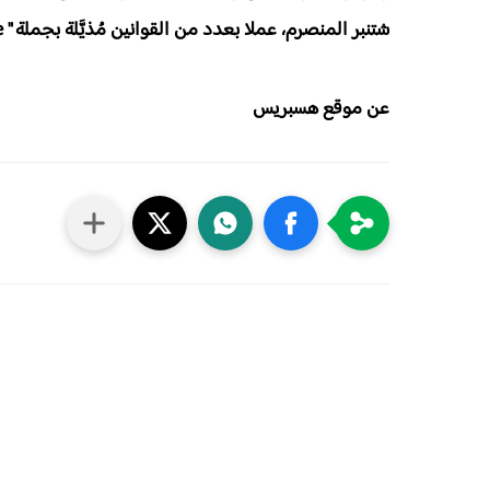
شتنبر المنصرم، عملا بعدد من القوانين مُذيَّلة بجملة " vu les nécessités de service " وفقا لضرورات المَصلحة".
عن موقع هسبريس