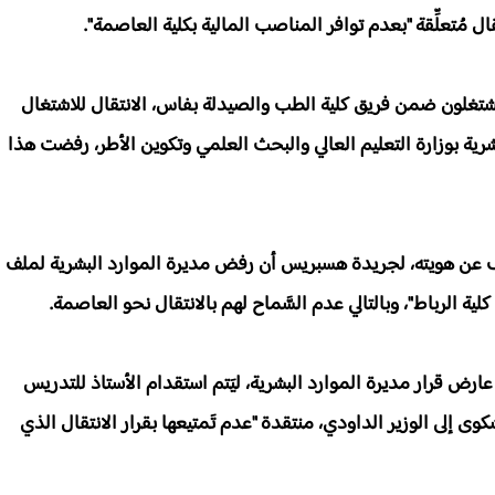
ل مُتعلِّقة "بعدم توافر المناصب المالية بكلية العاصمة".
شتغلون ضمن فريق كلية الطب والصيدلة بفاس، الانتقال للاشتغال
بشرية بوزارة التعليم العالي والبحث العلمي وتكوين الأطر، رفضت هذا
عن هويته، لجريدة هسبريس أن رفض مديرة الموارد البشرية لملف
لية الرباط"، وبالتالي عدم السَّماح لهم بالانتقال نحو العاصمة.
رض قرار مديرة الموارد البشرية، ليَتم استقدام الأستاذ للتدريس
ى إلى الوزير الداودي، منتقدة "عدم تَمتيعها بقرار الانتقال الذي