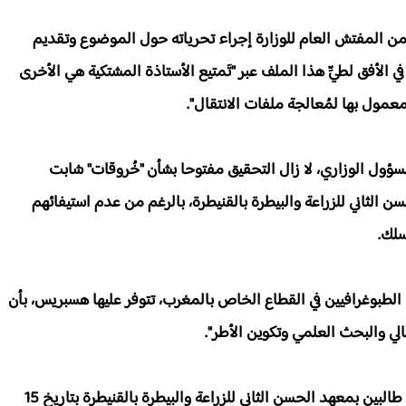
ب من المفتش العام للوزارة إجراء تحرياته حول الموضوع وتقديم
 الأفق لطيِّ هذا الملف عبر "تَمتيع الأستاذة المشتكية هي الأخرى
عمول بها لمُعالجة ملفات الانتقال".
مسؤول الوزاري، لا زال التحقيق مفتوحا بشأن "خُروقات" شابت
الحسن الثاني للزراعة والبيطرة بالقنيطرة، بالرغم من عدم استيفائهم
سلك.
الطبوغرافيين في القطاع الخاص بالمغرب، تتوفر عليها هسبريس، بأن
لي والبحث العلمي وتكوين الأطر".
وتتوفر هسبريس على وثيقة، تُفيد بالموافقة على تسجيل طالبين بمعهد الحسن الثاني للزراعة والبيطرة بالقنيطرة بتاريخ 15