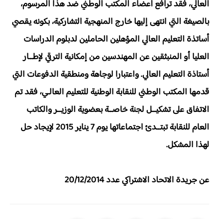
العالي، فقد ترافع أعضاء المكتب الوطني ضد هذا المرسوم،
بالصيغة التي انتهى إليها خارج المنهجية التشاركية، بكونه يقصي
أساتذة التعليم العالي المؤهلين الحاملين لدبلوم الدراسات
العليا أو المنبثقين عن المهندسين من إمكانية الترقي لإطــار
أستاذة التعليم العالي. واعتبارا لوجاهة ومنطقية الدفوعات التي
قدمها المكتب الوطني للنقابة الوطنية للتعليم العالـي، فقد تم
الاتفاق على تشكيــل لجنة خاصــة بعضوية الوزيــر والكاتب
العام للنقابة تبتــدئ اجتماعاتها يوم 7 يناير 2015 لإيجاد حل
لهذا المشكل.
عن جريدة الاتحاد الاشتراكي عدد 20/12/2014