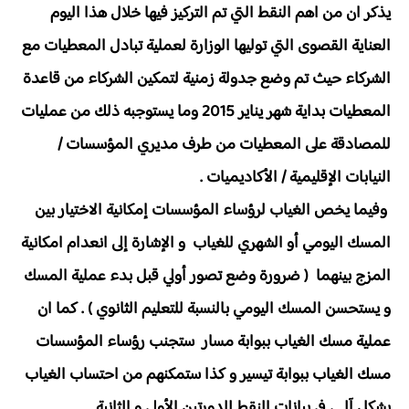
يذكر ان من اهم النقط التي تم التركيز فيها خلال هذا اليوم
العناية القصوى التي توليها الوزارة لعملية تبادل المعطيات مع
الشركاء حيث تم وضع جدولة زمنية لتمكين الشركاء من قاعدة
المعطيات بداية شهر يناير 2015 وما يستوجبه ذلك من عمليات
للمصادقة على المعطيات من طرف مديري المؤسسات /
النيابات الإقليمية / الأكاديميات .
وفيما يخص الغياب لرؤساء المؤسسات إمكانية الاختيار بين
المسك اليومي أو الشهري للغياب و الإشارة إلى انعدام امكانية
المزج بينهما ( ضرورة وضع تصور أولي قبل بدء عملية المسك
و يستحسن المسك اليومي بالنسبة للتعليم الثانوي ) . كما ان
عملية مسك الغياب ببوابة مسار ستجنب رؤساء المؤسسات
مسك الغياب ببوابة تيسير و كذا ستمكنهم من احتساب الغياب
بشكل آلـي في بيانات النقط للدورتين الأولى و الثانية