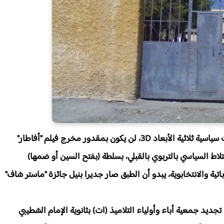
تعيش "غفساي" خلال الأسابيع الجارية على وقع صراعات سياسية ثلاثية الأبعاد 3D، لن يكون بمقدور مخرج فيلم "أفاطار"
اط السياسي بالتربوي بالقبلي، بسلطة (بفتح السين أو ضمها)
باتية والانتخابوية، يبدو أن الطبق صار جديرا بنيل جائزة "ماستر شاف"
يد جمعية أباء وأولياء التلاميذ (ات) بثانوية الإمام الشطيبي