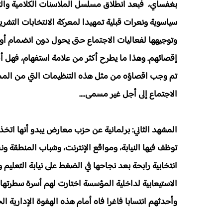
بغفساي، فبعد انطلاق مسلسل الملاسنات الكلامية والتن
سياسوية ونعرات قبلية تمهيدا لمعركة الانتخابات التش
وتوجيهها لفعاليات الاجتماع حتى يحول دون انضمام أو م
إقصائهم. وهذا ما يطرح أكثر من علامة استفهام، فه
تم وجب اقصاؤه من مثل هذه التنظيمات التي من الممك
الاجتماع إلى أجل غير مسمى....
المشهد الثاني: برلمانية عن حزب معارض يبدو أنها اتخ
توظف فيها النيابة، ومواقع الإنترنت، وشباب المنطقة ون
الاستيعابية لداخلية المؤسسة اختارت لهم أسرة سطرته
وأحدثهم انتسابا فاغرا فاه أمام هذه الهفوة الإدارية الج