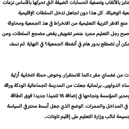
ابز بالألقاب وتصفية الحسابات الضيقة التي تحركها بالأساس نزعات
ريعية الوشيكة. كل هذا دون تجاهل تدخل السلطات الإقليمية
نع الاطر التربية التعليمية من الانخراط في هذ الجمعية ومحاولة
ل أصبح رجل التعليم مجرد عنصر تشويش يقض مضجع السلطات، ومن
ن أن تضطلع بدور هام في أنشطة الجمعية؟ في النهاية ثم نسف
ذت من غفساي مقر دائما للاستقرار، وخوض حملة انتخابية أزلية
ساء الدواوير... برلمانية جعلت من المدرسة الجماعاتية الودكة ورقة
انتخابية رابحة بعد نجاحها في الضغط على نيابة التعليم ومدير المؤسسة ونجاحها في إضافة 16 تلميذا جديدا فوق الطاقة
ا في المداخل والممرات، الوضع الذي جعل أبسط محترفي السياسة
سيمة لنائب وزارة التعليم على إقليم تاونات...