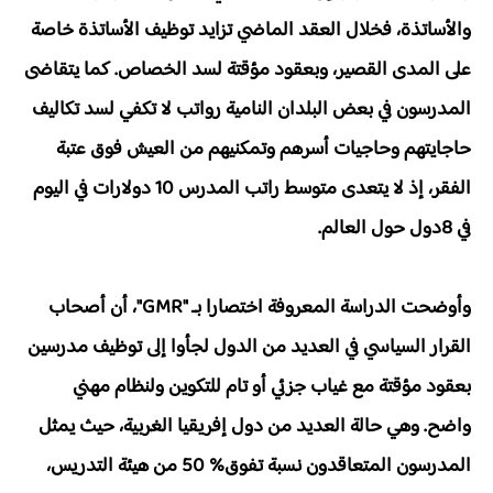
والأساتذة، فخلال العقد الماضي تزايد توظيف الأساتذة خاصة
على المدى القصير، وبعقود مؤقتة لسد الخصاص. كما يتقاضى
المدرسون في بعض البلدان النامية رواتب لا تكفي لسد تكاليف
حاجايتهم وحاجيات أسرهم وتمكنيهم من العيش فوق عتبة
الفقر، إذ لا يتعدى متوسط راتب المدرس 10 دولارات في اليوم
في 8دول حول العالم.
وأوضحت الدراسة المعروفة اختصارا بـ "GMR"، أن أصحاب
القرار السياسي في العديد من الدول لجأوا إلى توظيف مدرسين
بعقود مؤقتة مع غياب جزئي أو تام للتكوين ولنظام مهني
واضح. وهي حالة العديد من دول إفريقيا الغربية، حيث يمثل
المدرسون المتعاقدون نسبة تفوق% 50 من هيئة التدريس،