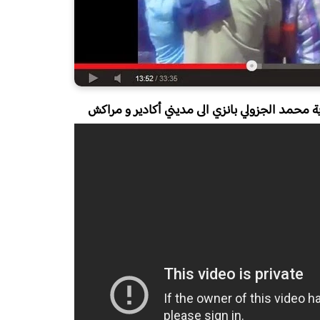
وية محمد الجزولي بانزي الى مديني أكادير و مراكش