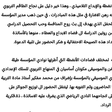
طة والإبداع التلاميذي ، وهذا خير دليل على نجاح الطاقم التربوي
أنه رهن الاشارة في مثل هذه المبادرات ، في حين ذهب مدير المؤسسة
 الحفل الذي يهدف إلى بث روح المنافسة وحب التحصيل الدراسي
وتين الدراسة الى فضاء الابداع والعطاء ، منوها بالأساتذة
 هذه الصبيحة الاحتفالية و شكر الحضور على تلبية الدعوة.
ية لمختلف فضاءات الأنشطة التي أطرتها نوادي المؤسسة طيلة
ن والموسيقى مكونان أساسيان في المنهاج التربوي للسلك الإعدادي
ادي الموسيقي بالمؤسسة بإشراف من محمد مفكير أستاذ مادة التربية
اضرون وثم التنويه بها. ليتنقل الحضور الى توزيع الجوائز على
ى انجاحهما النادي الرياضي الذي يشرف عليه الاساتذة ، ذة.فكرية
لرداد.