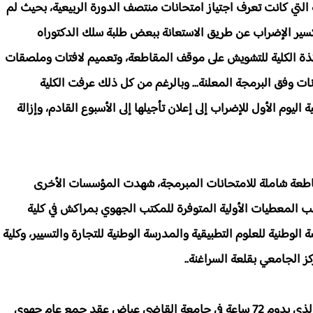
 التي كانت تعرف اجتياز امتحانات منتصف الدورة الربيعية، بحيث لم
تكسير الإضراب عن طريق الاستعانة ببعض طلبة سلك الدكتوراه
اتذة الكلية للتشويش على موقف المقاطعة، وتعميم لافتات وملصقات
ت وفق البرمجة المعلنة... وبالرغم من كل ذلك عرفت الكلية
ليوم الأول للإضراب إلى إعلان تأجيلها إلى الأسبوع القادم، وإزالة
اطعة شاملة للامتحانات المبرمجة، شهدت المؤسسات الأخرى
ب المعطيات الأولية المتوفرة للمكتب الجهوي بمراكش في كلية
لوطنية للعلوم التطبيقية والمدرسة الوطنية للتجارة والتسيير، وكلية
كز الجامعي بقلعة السراغنة..
ومن المنتظر أن يعرف اليوم الثاني للإضراب الجهوي الذي يدوم 72 ساعة في جامعة القاضي عياض عقد جمع عام جهوي