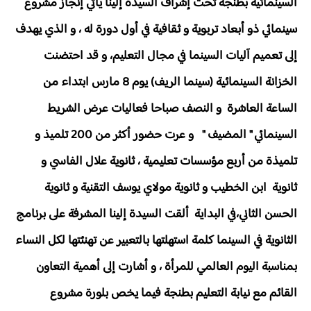
السينمائية بطنجة تحت إشراف السيدة إلينا يأتي إنجاز مشروع
سينمائي ذو أبعاد تربوية و ثقافية في أول دورة له ، و الذي يهدف
إلى تعميم آليات السينما في مجال التعليم، و قد احتضنت
الخزانة السينمائية (سينما الريف) يوم 8 مارس ابتداء من
الساعة العاشرة و النصف صباحا فعاليات عرض الشريط
السينمائي " المضيف " و عرت حضور أكثر من 200 تلميذ و
تلميذة من أربع مؤسسات تعليمية ، ثانوية علال الفاسي و
ثانوية ابن الخطيب و ثانوية مولاي يوسف التقنية و ثانوية
الحسن الثاني،في البداية ألقت السيدة إلينا المشرفة على برنامج
الثانوية في السينما كلمة استهلتها بالتعبير عن تهنئتها لكل النساء
بمناسبة اليوم العالمي للمرأة ، و أشارت إلى أهمية التعاون
القائم مع نيابة التعليم بطنجة فيما يخص بلورة مشروع