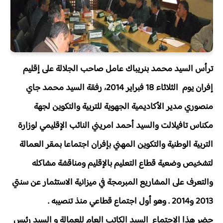
ترأس السيد محمد بنريباك عامل صاحب الجلالة على إقليم
إفران يوم الثلاثاء 18 فبراير 2014، رفقة السيد محمد جاي
منصوري مدير الأكاديمية الجهوية للتربية والتكوين لجهة
مكناس تافيلالت والسيد أحمد امريني النائب الإقليمي لوزارة
التربية الوطنية والتكوين المهني بإفران اجتماعا بمقر العمالة
لتشخيص وضعية قطاع التعليم بالإقليم ومناقشة مشاكله
والتعرف على المشاريع المبرمجة في ميزانية الاستثمار عن سنتي
2013 و2014 . وهو أول اجتماع قطاعي منذ تنصيبه .
حضر هذا الاجتماع السيد الكاتب العام للعمالة و السيد رئيس